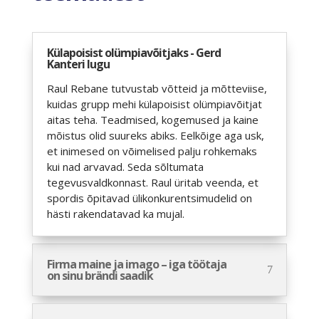
Külapoisist olümpiavõitjaks - Gerd
Kanteri lugu
Raul Rebane tutvustab võtteid ja mõtteviise,
kuidas grupp mehi külapoisist olümpiavõitjat
aitas teha. Teadmised, kogemused ja kaine
mõistus olid suureks abiks. Eelkõige aga usk,
et inimesed on võimelised palju rohkemaks
kui nad arvavad. Seda sõltumata
tegevusvaldkonnast. Raul ü
ritab veenda, et
spordis õpitavad ülikonkurentsimudelid on
hästi rakendatavad ka mujal.
Firma maine ja imago – iga töötaja
on sinu brändi saadik