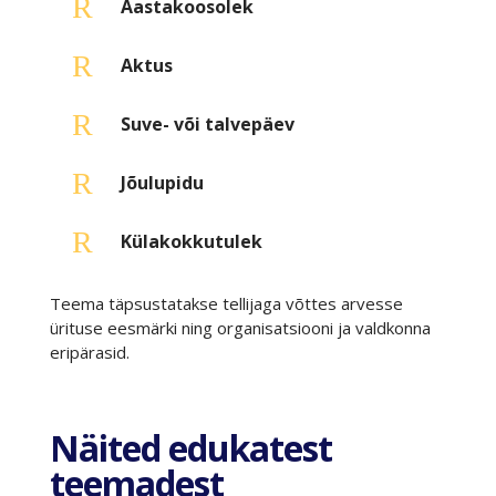
R
Aastakoosolek
R
Aktus
R
Suve- või talvepäev
R
Jõulupidu
R
Külakokkutulek
Teema täpsustatakse tellijaga võttes arvesse
ürituse eesmärki ning organisatsiooni ja valdkonna
eripärasid.
Näited edukatest
teemadest