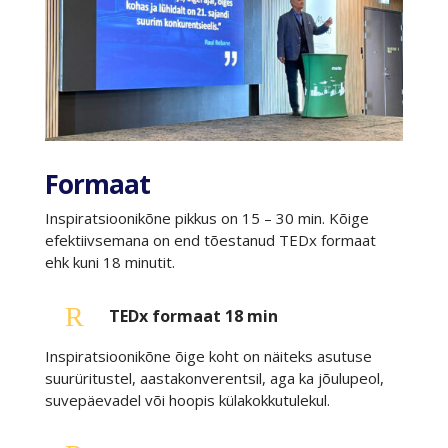
Formaat
Inspiratsioonikõne pikkus on 15 – 30 min. Kõige
efektiivsemana on end tõestanud TEDx formaat
ehk kuni 18 minutit.
R
TEDx formaat 18 min
Inspiratsioonikõne
õige koht on näiteks asutuse
suurüritustel, aastakonverentsil, aga ka jõulupeol,
suvepäevadel või hoopis külakokkutulekul.