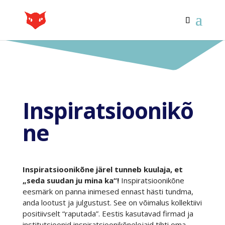
Inspiratsioonikõ
ne
Inspiratsioonikõne järel tunneb kuulaja, et
„seda suudan ju mina ka“!
Inspiratsioonikõne
eesmärk on panna inimesed ennast hästi tundma,
anda lootust ja julgustust. See on võimalus kollektiivi
positiivselt “raputada”. Eestis kasutavad firmad ja
institutsioonid inspiratsioonikõnelejaid tihti oma