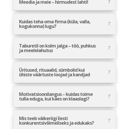
Meedia ja meie – hirmudest lahti!
Kuidas teha oma firma (küla, valla,
kogukonna) lugu?
Taburetil on kolm jalga – töö, puhkus
ja meelelahutus
Üritused, rituaalid, sümbolid kui
ühiste väärtuste loojad ja kandjad
Motivatsioonilangus – kuidas toime
tulla eduga, kui käes on klaaslagi?
Mis teeb väikeriigi Eesti
konkurentsivõimeliseks ja edukaks?