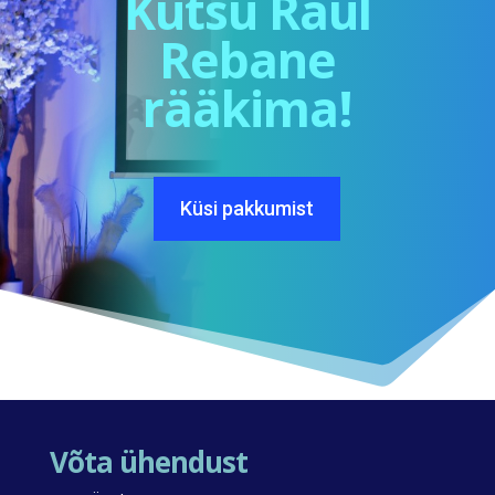
Kutsu Raul
Rebane
rääkima!
Küsi pakkumist
Võta ühendust