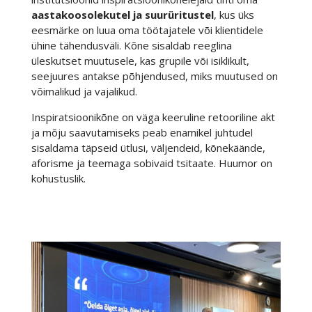
aastakoosolekutel ja suurüritustel
, kus üks
eesmärke on luua oma töötajatele või klientidele
ühine tähendusväli. Kõne sisaldab reeglina
üleskutset muutusele, kas grupile või isiklikult,
seejuures antakse põhjendused, miks muutused on
võimalikud ja vajalikud.
Inspiratsioonikõne on väga keeruline retooriline akt
ja mõju saavutamiseks peab enamikel juhtudel
sisaldama täpseid ütlusi, väljendeid, kõnekäände,
aforisme ja teemaga sobivaid tsitaate. Huumor on
kohustuslik.