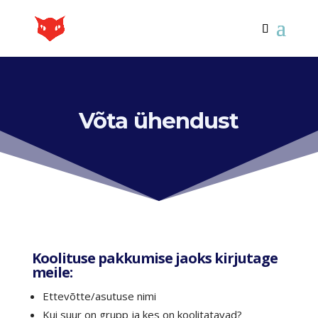
Võta ühendust
Koolituse pakkumise jaoks kirjutage
meile:
Ettevõtte/asutuse nimi
Kui suur on grupp ja kes on koolitatavad?