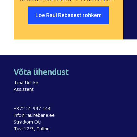
Loe Raul Rebasest rohkem
Võta ühendust
Tiina Üürike
Assistent
+372 51 997 444
info@raulrebane.ee
Stratkom OÜ
Tuvi 12/3, Tallinn