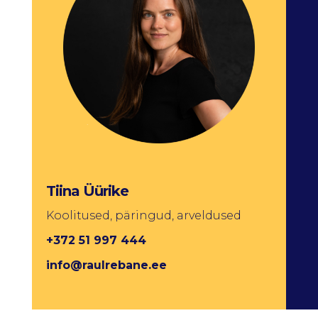
Tiina Üürike
Koolitused, päringud, arveldused
+372 51 997 444
info@raulrebane.ee