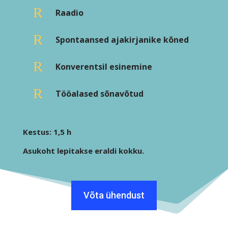
R
Raadio
R
Spontaansed ajakirjanike kõned
R
Konverentsil esinemine
R
Tööalased sõnavõtud
Kestus: 1,5 h
Asukoht lepitakse eraldi kokku.
Võta ühendust