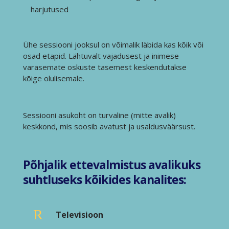
harjutused
Ühe sessiooni jooksul on võimalik läbida kas kõik või
osad etapid. Lähtuvalt vajadusest ja inimese
varasemate oskuste tasemest keskendutakse
kõige olulisemale.
Sessiooni asukoht on turvaline (mitte avalik)
keskkond, mis soosib avatust ja usaldusväärsust.
Põhjalik ettevalmistus avalikuks
suhtluseks kõikides kanalites:
R
Televisioon