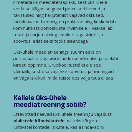
nimetada ka meediateraapiaks, sest üks-ühele
vestluse käigus selguvad peamised hirmud ja
takistused ning harjutamist vajavad oskused.
Individuaalne treening on praktiline ning keskendub
kommunikatsioonioskuste lihvimisele – viiakse läbi
teste ja harjutusi ning antakse tagasisidet ja
soovitusi edasiseks tööks iseendaga.
Üks-ühele meediatreeningu suurim eelis on
personaalse tagasiside andmise võimalus ja seeläbi
kiiresti õppimine. Grupikoolitustel ei ole see
võimalik, sest osa vajalikke soovitusi ja hinnanguid
on väga isiklikud, mida teiste ees välja tuua ei saa.
Kellele üks-ühele
meediatreening sobib?
Ettevõtted näevad üks-ühele treeningu vajadust
olulistele kõneisikutele
, näiteks kõrgetel
juhtivatel kohtadel isikutele, kes esindavad nii