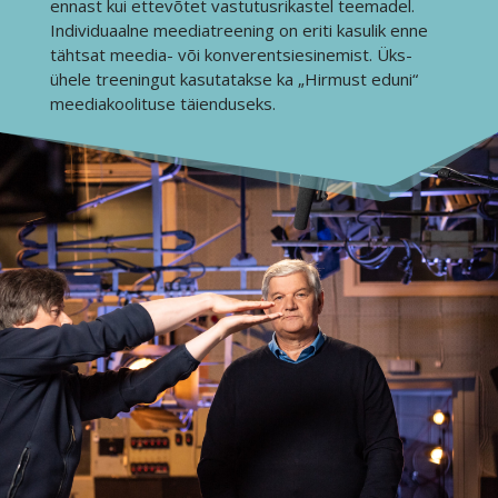
ennast kui ettevõtet vastutusrikastel teemadel.
Individuaalne meediatreening on eriti kasulik enne
tähtsat meedia- või konverentsiesinemist. Üks-
ühele treeningut kasutatakse ka „Hirmust eduni“
meediakoolituse täienduseks.