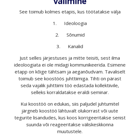
valimine
See toimub kolmes etapis, kus töötatakse välja
1. Ideoloogia
2. Sõnumid
3. Kanalid
Just selles järjestuses ja mitte teisiti, sest ilma
ideoloogiata ei ole midagi kommunikeerida. Esimene
etapp on kõige tähtsam ja aeganõudvam. Tavaliselt
toimub see koostöös juhttiimiga. Tihti on pärast
seda vajalik juhttiimi töö edastada kollektiivile,
selleks korraldatakse eraldi seminar.
Kui koostöö on edukas, siis paljudel juhtumitel
järgneb koostöö lähtuvalt olukorrast või uute
tegurite lisandudes, kus koos korrigeeritakse senist
suunda või reageeritakse väliskeskkonna
muutustele.