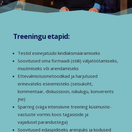
Treeningu etapid:
Testid esinejatüübi kindlaksmääramiseks
Soovitused oma formaadi (stiili) väljatöötamiseks,
muutmiseks või arendamiseks
Ettevalmistusmetoodikad ja harjutused
erinevateks esinemisteks (seisukoht,
kommentaar, diskussioon, isikulugu, konverents
jne)
Sparring (väga intensiivne treening küsimuste-
vastuste vormis koos tagasiside ja
vajadusel parandustega)
Soovitused edaspidiseks arenguks ja kodused